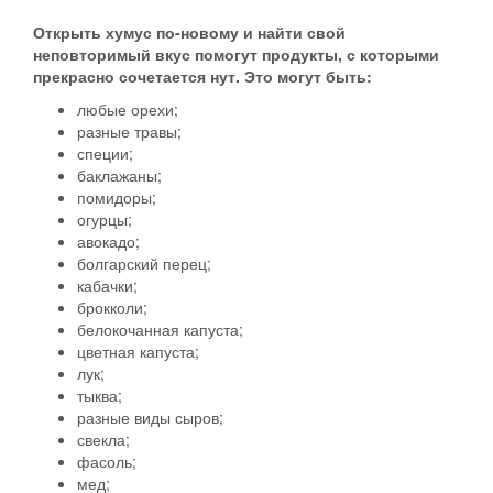
Открыть хумус по-новому и найти свой
неповторимый вкус помогут продукты, с которыми
прекрасно сочетается нут. Это могут быть:
любые орехи;
разные травы;
специи;
баклажаны;
помидоры;
огурцы;
авокадо;
болгарский перец;
кабачки;
брокколи;
белокочанная капуста;
цветная капуста;
лук;
тыква;
разные виды сыров;
свекла;
фасоль;
мед;