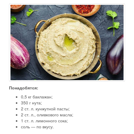
Понадобятся:
0,5 кг баклажан;
350 г нута;
2 ст. л. кунжутной пасты;
2 ст. л., оливкового масла;
1 ст. л. лимонного сока;
соль — по вкусу.