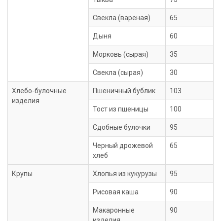
Свекла (вареная)
65
Дыня
60
Морковь (сырая)
35
Свекла (сырая)
30
Хлебо-булочные
Пшеничный бублик
103
изделия
Тост из пшеницы
100
Сдобные булочки
95
Черный дрожевой
65
хлеб
Крупы
Хлопья из кукурузы
95
Рисовая каша
90
Макаронные
90
изделия