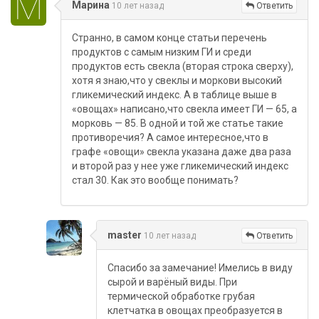
Марина
10 лет назад
Ответить
Странно, в самом конце статьи перечень
продуктов с самым низким ГИ и среди
продуктов есть свекла (вторая строка сверху),
хотя я знаю,что у свеклы и моркови высокий
гликемический индекс. А в таблице выше в
«овощах» написано,что свекла имеет ГИ — 65, а
морковь — 85. В одной и той же статье такие
противоречия? А самое интересное,что в
графе «овощи» свекла указана даже два раза
и второй раз у нее уже гликемический индекс
стал 30. Как это вообще понимать?
master
10 лет назад
Ответить
Спасибо за замечание! Имелись в виду
сырой и варёный виды. При
термической обработке грубая
клетчатка в овощах преобразуется в