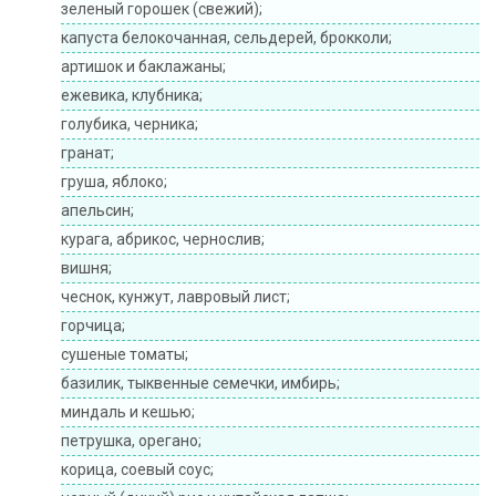
зеленый горошек (свежий);
капуста белокочанная, сельдерей, брокколи;
артишок и баклажаны;
ежевика, клубника;
голубика, черника;
гранат;
груша, яблоко;
апельсин;
курага, абрикос, чернослив;
вишня;
чеснок, кунжут, лавровый лист;
горчица;
сушеные томаты;
базилик, тыквенные семечки, имбирь;
миндаль и кешью;
петрушка, орегано;
корица, соевый соус;