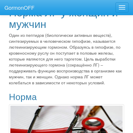
GormonOFF
Норма ЛГ у женщин и
Пере
нави
мужчин
Один из пептидов (биологически активных веществ),
синтезируемых в человеческом гипофизе, называется
лютеинизирующим гормоном. Образуясь в гипофизе, по
кровеносному руслу он поступает в половые железы,
которые являются для него таргетом. Цель выработки
лютеинизирующего гормона (сокращённо ЛГ) –
поддерживать функцию воспроизводства в организме как
мужчин, так и женщин. Однако норма ЛГ может
колебаться в зависимости от некоторых условий.
Норма