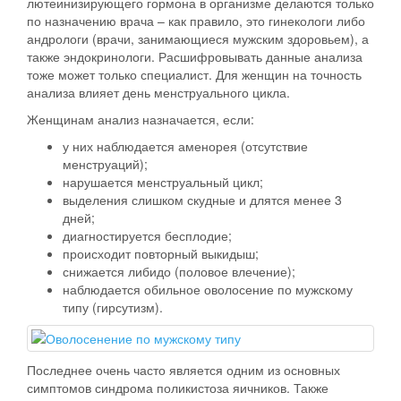
лютеинизирующего гормона в организме делаются только
по назначению врача – как правило, это гинекологи либо
андрологи (врачи, занимающиеся мужским здоровьем), а
также эндокринологи. Расшифровывать данные анализа
тоже может только специалист. Для женщин на точность
анализа влияет день менструального цикла.
Женщинам анализ назначается, если:
у них наблюдается аменорея (отсутствие
менструаций);
нарушается менструальный цикл;
выделения слишком скудные и длятся менее 3
дней;
диагностируется бесплодие;
происходит повторный выкидыш;
снижается либидо (половое влечение);
наблюдается обильное оволосение по мужскому
типу (гирсутизм).
Последнее очень часто является одним из основных
симптомов синдрома поликистоза яичников. Также