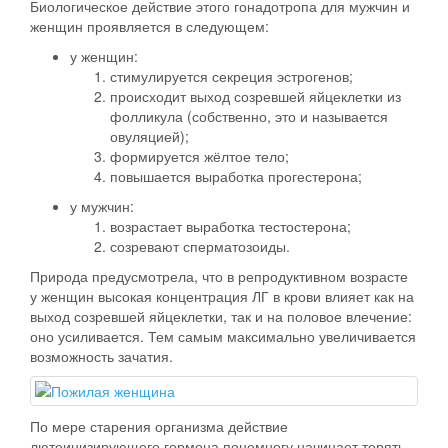
Биологическое действие этого гонадотропа для мужчин и
женщин проявляется в следующем:
у женщин:
стимулируется секреция эстрогенов;
происходит выход созревшей яйцеклетки из
фолликула (собственно, это и называется
овуляцией);
формируется жёлтое тело;
повышается выработка прогестерона;
у мужчин:
возрастает выработка тестостерона;
созревают сперматозоиды.
Природа предусмотрела, что в репродуктивном возрасте
у женщин высокая концентрация ЛГ в крови влияет как на
выход созревшей яйцеклетки, так и на половое влечение:
оно усиливается. Тем самым максимально увеличивается
возможность зачатия.
По мере старения организма действие
лютеинизирующего гормона понемногу начинает терять