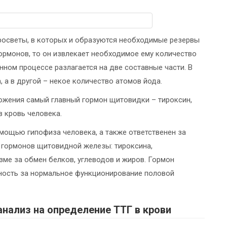
росветы, в которых и образуются необходимые резервы
гормонов, то он извлекает необходимое ему количество
нном процессе разлагается на две составные части. В
 а в другой – некое количество атомов йода.
ложения самый главный гормон щитовидки – тироксин,
 кровь человека.
мощью гипофиза человека, а также ответственен за
 гормонов щитовидной железы: тироксина,
зме за обмен белков, углеводов и жиров. Гормон
нность за нормальное функционирование половой
нализ на определение ТТГ в крови