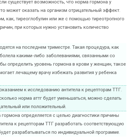
если существует возможность, что норма гормона у
Это может оказать на организм отрицательный эффект.
м, как, тиреоглобулин или же с помощью тиреотропного
ричин, при которых нужно установить количество
одятся на последнем триместре. Такая процедура, как
е болела какими-либо заболеваниями, связанными со
бы определить уровень гормона в крови у женщин, такое
могает лечащему врачу избежать развития у ребенка
оказанием к исследованию антитела к рецепторам ТТГ.
сколько норма аттг будет уменьшаться, можно сделать
цательный или положительный.
 гормона определяется с целью диагностики причины
нтитела к рецепторам ТТГ разработать соответствующую
 будет разрабатываться по индивидуальной программе.