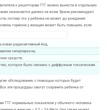
антитела к рецепторам ТТГ можно вынести в отдельную
ание назначается далеко не всем. Врачи рекомендуют
сти, потому что у ребенка не может до рождения
ровень гормона у женщин может быть повышен, если:
льзован радиоактивный йод,
вития гипертиреоза,
ских средств,
ство, которое было связано с диффузным токсическим
ругие обследования, с помощью которых будет
Все эти процедуры смогут сохранить ребенка от
рам ТТГ нормальные показатели у обычного человека
еременных женщин – 0,2 – 3,6 Ме/л. Она также может