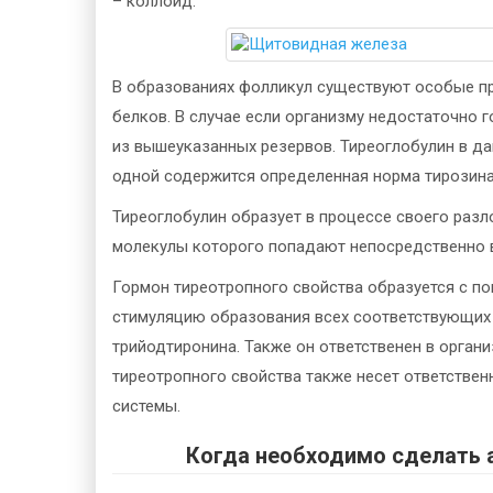
– коллоид.
В образованиях фолликул существуют особые п
белков. В случае если организму недостаточно 
из вышеуказанных резервов. Тиреоглобулин в да
одной содержится определенная норма тирозина,
Тиреоглобулин образует в процессе своего раз
молекулы которого попадают непосредственно в
Гормон тиреотропного свойства образуется с по
стимуляцию образования всех соответствующих
трийодтиронина. Также он ответственен в органи
тиреотропного свойства также несет ответстве
системы.
Когда необходимо сделать а