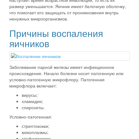
наступает время возрастной инволюции, то есть их
размер уменьшается. Яичник имеет белочную оболочку,
что помогает его защищать от проникновения внутрь
ненужных микроорганизмов.
Причины воспаления
яичников
Заболевание парной железы имеет инфекционное
происхождение. Начало болезни носит патогенную или
условно-патогенную микрофлору. Патогенная
микрофлора включает:
вирусы;
хламидии;
спирохеты.
Условно-патогенная:
стрептококки;
микоплазмы;
стафилококки;