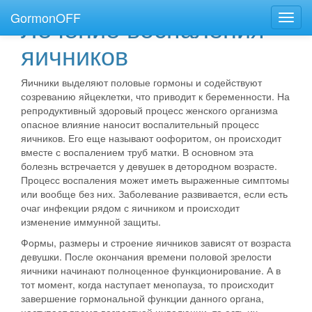
GormonOFF
Лечение воспаления
Пере
нави
яичников
Яичники выделяют половые гормоны и содействуют
созреванию яйцеклетки, что приводит к беременности. На
репродуктивный здоровый процесс женского организма
опасное влияние наносит воспалительный процесс
яичников.
Его еще называют оофоритом, он происходит
вместе с воспалением труб матки.
В основном эта
болезнь встречается у девушек в детородном возрасте.
Процесс воспаления может иметь выраженные симптомы
или вообще без них. Заболевание развивается, если есть
очаг инфекции рядом с яичником и происходит
изменение иммунной защиты.
Формы, размеры и строение яичников зависят от возраста
девушки. После окончания времени половой зрелости
яичники начинают полноценное функционирование. А в
тот момент, когда наступает менопауза, то происходит
завершение гормональной функции данного органа,