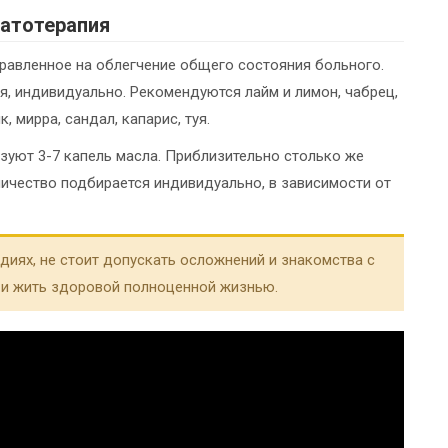
атотерапия
равленное на облегчение общего состояния больного.
, индивидуально. Рекомендуются лайм и лимон, чабрец,
, мирра, сандал, капарис, туя.
ьзуют 3-7 капель масла. Приблизительно столько же
личество подбирается индивидуально, в зависимости от
адиях, не стоит допускать осложнений и знакомства с
 и жить здоровой полноценной жизнью.