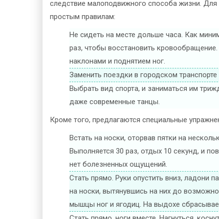
следствие малоподвижного способа жизни. Для 
простым правилам:
Не сидеть на месте дольше часа. Как мини
раз, чтобы восстановить кровообращение.
наклонами и поднятием ног.
Заменить поездки в городском транспорте 
Выбрать вид спорта, и заниматься им трижд
даже современные танцы.
Кроме того, предлагаются специальные упражнен
Встать на носки, оторвав пятки на несколь
Выполняется 30 раз, отдых 10 секунд, и по
нет болезненных ощущений.
Стать прямо. Руки опустить вниз, ладони п
на носки, вытянувшись на них до возможн
мышцы ног и ягодиц. На выдохе сбрасывае
Стать прямо, ноги вместе. Нагнуться, косн