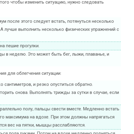
того чтобы изменить ситуацию, нужно следовать
мум после этого следует встать, потянуться несколько
 А лучше выполнить несколько физических упражнений с
на пешие прогулки.
ы в неделю. Это может быть бег, лыжи, плаванье, и
ия для облегчения ситуации:
ко сантиметров, и резко опуститься обратно.
вторить снова. Выполнять трижды за сутки в случае, если
араллельно полу, пальцы свести вместе. Медленно встать
ого максимума на вдохе. При этом должны напрягаться
тся вес на пятки, мышцы расслабляются.
уться пола руками. Потом на вдохе медленно подняться,