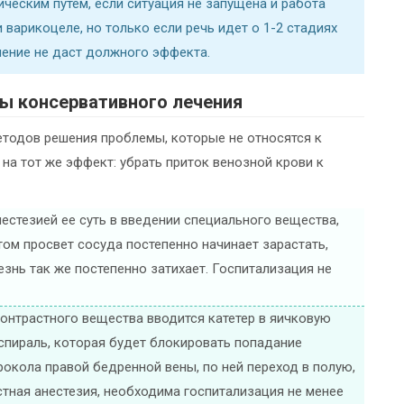
ческим путем, если ситуация не запущена и работа
 варикоцеле, но только если речь идет о 1-2 стадиях
ечение не даст должного эффекта.
ы консервативного лечения
тодов решения проблемы, которые не относятся к
 на тот же эффект: убрать приток венозной крови к
естезией ее суть в введении специального вещества,
том просвет сосуда постепенно начинает зарастать,
езнь так же постепенно затихает. Госпитализация не
онтрастного вещества вводится катетер в яичковую
 спираль, которая будет блокировать попадание
рокола правой бедренной вены, по ней переход в полую,
стная анестезия, необходима госпитализация не менее