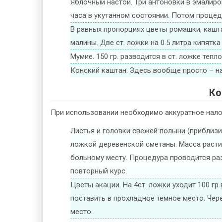
Яблочный настой. Три антоновки в эмалиро
часа в укутанном состоянии. Потом процедит
В равных пропорциях цветы ромашки, кашта
малины. Две ст. ложки на 0.5 литра кипятка 
Мумие. 150 гр. разводится в ст. ложке теп
Конский каштан. Здесь вообще просто – нас
Ко
При использовании необходимо аккуратное нало
Листья и головки свежей полыни (приблизи
ложкой деревенской сметаны. Масса растир
больному месту. Процедура проводится разо
повторный курс.
Цветы акации. На 4ст. ложки уходит 100 гр
поставить в прохладное темное место. Че
место.