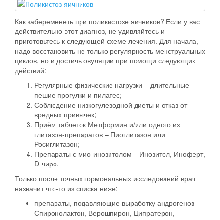
Как забеременеть при поликистозе яичников? Если у вас
действительно этот диагноз, не удивляйтесь и
приготовьтесь к следующей схеме лечения. Для начала,
надо восстановить не только регулярность менструальных
циклов, но и достичь овуляции
при помощи следующих
действий:
Регулярные физические нагрузки – длительные
пешие прогулки и пилатес;
Соблюдение низкогулеводной диеты и отказ от
вредных привычек;
Приём таблеток Метформин и/или одного из
глитазон-препаратов – Пиоглитазон или
Роcиглитазон;
Препараты с мио-инозитолом – Инозитол, Иноферт,
D-чиро.
Только после точных гормональных исследований врач
назначит что-то из списка ниже:
препараты, подавляющие выработку андрогенов –
Спиронолактон, Верошпирон, Ципратерон,