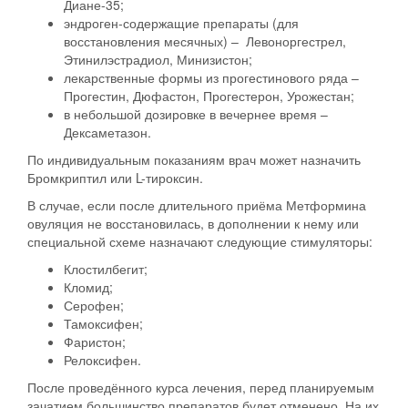
Диане-35;
эндроген-содержащие препараты (для
восстановления месячных) – Левоноргестрел,
Этинилэстрадиол, Минизистон;
лекарственные формы из прогестинового ряда –
Прогестин, Дюфастон, Прогестерон, Урожестан;
в небольшой дозировке в вечернее время –
Дексаметазон.
По индивидуальным показаниям врач может назначить
Бромкриптил или L-тироксин.
В случае, если после длительного приёма Метформина
овуляция не восстановилась, в дополнении к нему или
специальной схеме назначают следующие стимуляторы:
Клостилбегит;
Кломид;
Серофен;
Тамоксифен;
Фаристон;
Релоксифен.
После проведённого курса лечения, перед планируемым
зачатием большинство препаратов будет отменено. На их