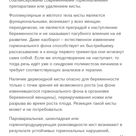
препаратами или удалением кисты.
Фолликулярные и жёлтого тела
кисты являются
функциональными, возникают у всех женщин
периодически, не являются преградой к наступлению
беременности и не оказывают пагубного влияния на её
развитие. Даже наоборот – естественное изменение
гормонального фона способствует их быстрейшему
рассасыванию и к концу первого триместра они исчезнут
сами собой. Если же оплодотворение не наступает, то
тогда речь идёт уже о синдроме поликистоза яичников и
требует соответствующих анализов и терапии.
Наличие
дермоидной
кисты опасно для беременности
только с точки зрения её возможного роста (на фоне
изменившегося гормонального фона в организме
беременной женщины), перекручивания ножки или
разрыва во время роста плода. Резекция такой кисты
может и не потребоваться.
Паровариальная, шоколадная или
гормонпродуцирующая
разновидности кист возникают в
результате устойчивых гормональных нарушений,