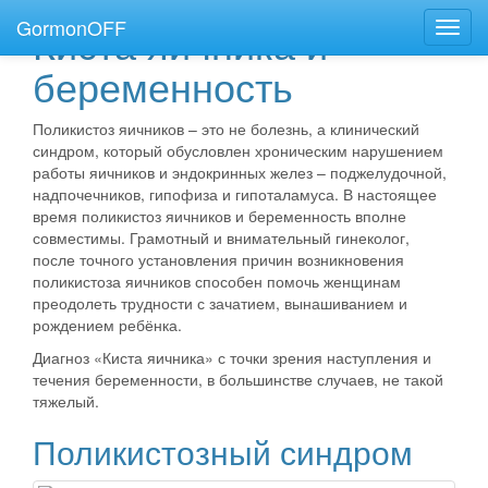
GormonOFF
Киста яичника и
Пере
нави
беременность
Поликистоз яичников – это не болезнь, а клинический
синдром, который обусловлен хроническим нарушением
работы яичников и эндокринных желез – поджелудочной,
надпочечников, гипофиза и гипоталамуса.
В настоящее
время поликистоз яичников и беременность вполне
совместимы.
Грамотный и внимательный гинеколог,
после точного установления причин возникновения
поликистоза яичников способен помочь женщинам
преодолеть трудности с зачатием, вынашиванием и
рождением ребёнка.
Диагноз «Киста яичника» с точки зрения наступления и
течения беременности, в большинстве случаев, не такой
тяжелый.
Поликистозный синдром