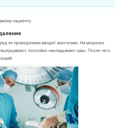
амому пациенту.
даление
еред ее проведением вводят анестезию. На мошонке
о вылущивают, послойно накладывают швы. После чего
зорий.