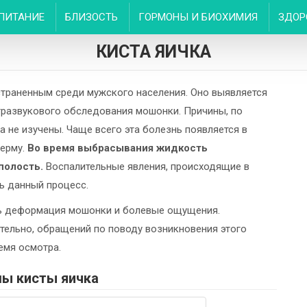
ПИТАНИЕ
БЛИЗОСТЬ
ГОРМОНЫ И БИОХИМИЯ
ЗДОР
КИСТА ЯИЧКА
траненным среди мужского населения. Оно выявляется
ьтразвукового обследования мошонки. Причины, по
 не изучены. Чаще всего эта болезнь появляется в
перму.
Во время выбрасывания жидкость
полость.
Воспалительные явления, происходящие в
ь данный процесс.
ь деформация мошонки и болевые ощущения.
ательно, обращений по поводу возникновения этого
емя осмотра.
ы кисты яичка