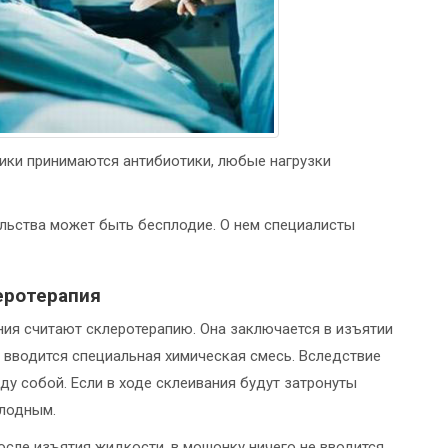
ики принимаются антибиотики, любые нагрузки
льства может быть бесплодие. О нем специалисты
еротерапия
я считают склеротерапию. Она заключается в изъятии
 вводится специальная химическая смесь. Вследствие
ду собой. Если в ходе склеивания будут затронуты
плодным.
после изъятия жидкости, в мошонку ничего не вводится