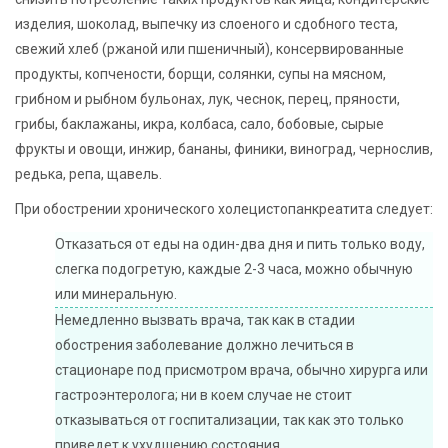
изделия, шоколад, выпечку из слоеного и сдобного теста,
свежий хлеб (ржаной или пшеничный), консервированные
продукты, копчености, борщи, солянки, супы на мясном,
грибном и рыбном бульонах, лук, чеснок, перец, пряности,
грибы, баклажаны, икра, колбаса, сало, бобовые, сырые
фрукты и овощи, инжир, бананы, финики, виноград, чернослив,
редька, репа, щавель.
При обострении хронического холецистопанкреатита следует:
Отказаться от еды на один-два дня и пить только воду,
слегка подогретую, каждые 2-3 часа, можно обычную
или минеральную.
Немедленно вызвать врача, так как в стадии
обострения заболевание должно лечиться в
стационаре под присмотром врача, обычно хирурга или
гастроэнтеролога; ни в коем случае не стоит
отказываться от госпитализации, так как это только
приведет к ухудшению состояния.