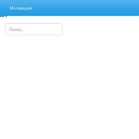
зы
я
Мотивация