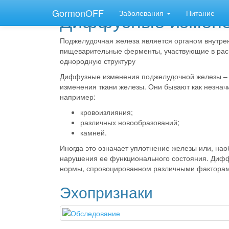
GormonOFF
Диффузные измене
Заболевания
Питание
Поджелудочная железа является органом внутрен
пищеварительные ферменты, участвующие в рас
однородную структуру
Диффузные изменения поджелудочной железы – 
изменения ткани железы.
Они бывают как незначи
например:
кровоизлияния;
различных новообразований;
камней.
Иногда это означает уплотнение железы или, нао
нарушения ее функционального состояния. Дифф
нормы, спровоцированном различными факторам
Эхопризнаки