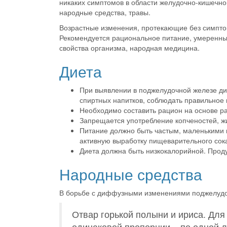
никаких симптомов в области желудочно-кишечног
народные средства, травы.
Возрастные изменения, протекающие без симпто
Рекомендуется рациональное питание, умеренн
свойства организма, народная медицина.
Диета
При выявлении в поджелудочной железе д
спиртных напитков, соблюдать правильное 
Необходимо составить рацион на основе р
Запрещается употребление копченостей, жи
Питание должно быть частым, маленькими 
активную выработку пищеварительного сока
Диета должна быть низкокалорийной. Проду
Народные средства
В борьбе с диффузными изменениями поджелудо
Отвар горькой полыни и ириса. Для
одинаковой пропорции – по одной ло