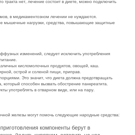
о тракта нет, лечение состоит в диете, можно подключить
мов, в медикаментозном лечении не нуждаются.
ые мышечные нагрузки, средства, повышающие защитные
иффузных изменений, следует исключить употребления
питание.
азличных кисломолочных продуктов, овощей, каш.
рной, острой и соленой пищи, приправ.
порциями. Это значит, что диета должна предотвращать
, который способен вызвать обострение панкреатита.
кты употреблять в отварном виде, или на пару.
чной железы могут помочь следующие народные средства:
 приготовления компоненты берут в
жке. Залить кипятком, оставить на час.