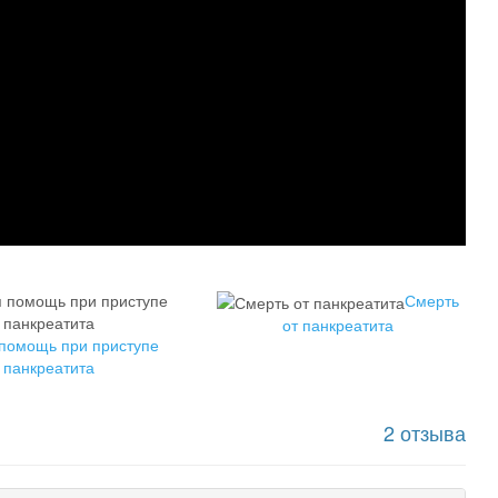
Смерть
от панкреатита
помощь при приступе
панкреатита
2 отзыва