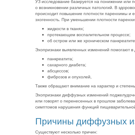
УЗ исследование базируется на понижении или п
о возникновении различных патологий. В здоров
происходит повышение плотности паренхимы и е
эхогенность
. При уменьшении плотности паренхим
жидкости в тканях;
протекающем воспалительном процессе;
об остром или же хроническом панкреатите
Эхопризнаки выявленных изменений помогают в 
панкреатита;
сахарного диабета;
абсцессов;
фиброзов и опухолей,
Также обращают внимание на характер и степен
Эхопризнаки диффузных изменений поджелудочно
или говорят о перенесенных в прошлом заболеван
симптомов нарушения функций пищеварительной 
Причины диффузных и
Существуют несколько причин: