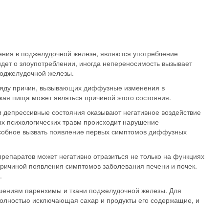
ения в поджелудочной железе, являются
употребление
 идет о злоупотреблении, иногда непереносимость вызывает
поджелудочной железы.
 ряду причин, вызывающих диффузные изменения в
кая пища может являться причиной этого состояния.
 и депрессивные состояния оказывают негативное воздействие
ых психологических травм происходит нарушение
собное вызвать появление первых симптомов диффузных
препаратов
может негативно отразиться не только на функциях
причиной появления симптомов заболевания печени и почек.
.
ениям паренхимы и ткани поджелудочной железы. Для
полностью исключающая сахар и продукты его содержащие, и