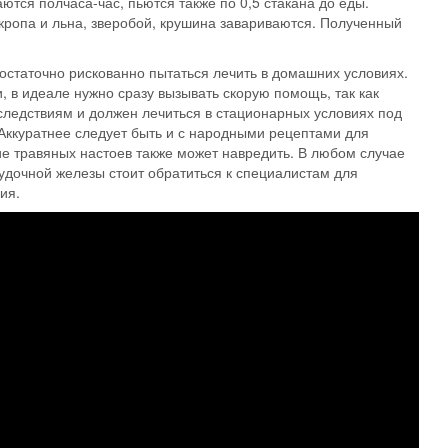
ются полчаса-час, пьются также по 0,5 стакана до еды.
кропа и льна, зверобой, крушина завариваются. Полученный
остаточно рискованно пытаться лечить в домашних условиях.
в идеале нужно сразу вызывать скорую помощь, так как
следствиям и должен лечиться в стационарных условиях под
 Аккуратнее следует быть и с народными рецептами для
е травяных настоев также может навредить. В любом случае
дочной железы стоит обратиться к специалистам для
ия.