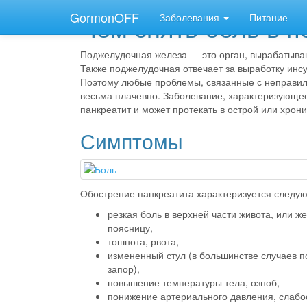
GormonOFF
Чем снять боль в 
Заболевания
Питание
Поджелудочная железа — это орган, вырабатыв
Также поджелудочная отвечает за выработку инсул
Поэтому любые проблемы, связанные с неправиль
весьма плачевно. Заболевание, характеризующе
панкреатит и может протекать в острой или хрон
Симптомы
Обострение панкреатита характеризуется след
резкая боль в верхней части живота, или ж
поясницу,
тошнота, рвота,
измененный стул (в большинстве случаев п
запор),
повышение температуры тела, озноб,
понижение артериального давления, слабо