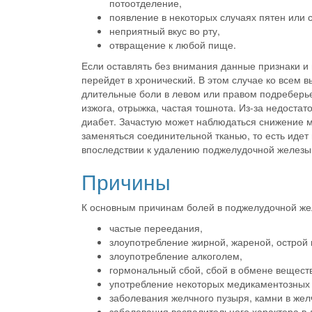
потоотделение,
появление в некоторых случаях пятен или с
неприятный вкус во рту,
отвращение к любой пище.
Если оставлять без внимания данные признаки и 
перейдет в хронический. В этом случае ко всем
длительные боли в левом или правом подреберь
изжога, отрыжка, частая тошнота. Из-за недостат
диабет. Зачастую может наблюдаться снижение ма
заменяться соединительной тканью, то есть идет
впоследствии к удалению поджелудочной железы 
Причины
К основным причинам болей в поджелудочной жел
частые переедания,
злоупотребление жирной, жареной, острой
злоупотребление алкоголем,
гормональный сбой, сбой в обмене веществ
употребление некоторых медикаментозных 
заболевания желчного пузыря, камни в же
заболевания воспалительного характера в 