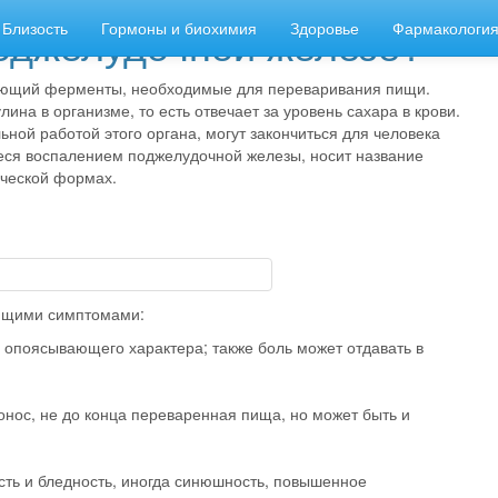
поджелудочной железе?
Близость
Гормоны и биохимия
Здоровье
Фармакологи
ающий ферменты, необходимые для переваривания пищи.
ина в организме, то есть отвечает за уровень сахара в крови.
ной работой этого органа, могут закончиться для человека
еся воспалением поджелудочной железы, носит название
ической формах.
ующими симптомами:
е опоясывающего характера; также боль может отдавать в
онос, не до конца переваренная пища, но может быть и
сть и бледность, иногда синюшность, повышенное