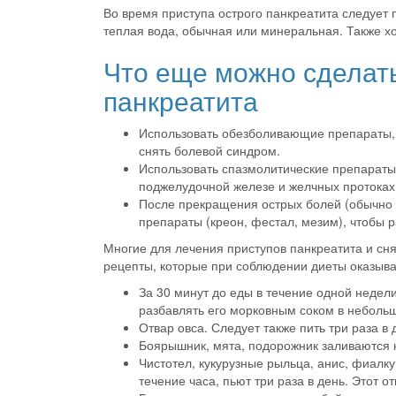
Во время приступа острого панкреатита следует 
теплая вода, обычная или минеральная. Также х
Что еще можно сделать
панкреатита
Использовать обезболивающие препараты, т
снять болевой синдром.
Использовать спазмолитические препараты
поджелудочной железе и желчных протоках
После прекращения острых болей (обычно 
препараты (креон, фестал, мезим), чтобы р
Многие для лечения приступов панкреатита и сн
рецепты, которые при соблюдении диеты оказыв
За 30 минут до еды в течение одной недел
разбавлять его морковным соком в небольш
Отвар овса. Следует также пить три раза в 
Боярышник, мята, подорожник заливаются к
Чистотел, кукурузные рыльца, анис, фиалку
течение часа, пьют три раза в день. Этот