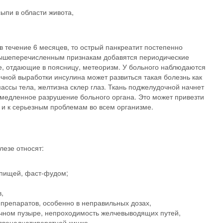
ыпи в области живота,
в течение 6 месяцев, то острый панкреатит постепенно
 вышеперечисленным признакам добавятся периодические
е, отдающие в поясницу, метеоризм. У больного наблюдаются
очной выработки инсулина может развиться такая болезнь как
ссы тела, желтизна склер глаз. Ткань поджелудочной начнет
 медленное разрушение больного органа. Это может привезти
и к серьезным проблемам во всем организме.
езе относят:
 пищей, фаст-фудом;
,
препаратов, особенно в неправильных дозах,
лчном пузыре, непроходимость желчевыводящих путей,
двенадцатиперстной кишке,