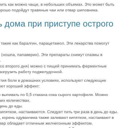
пить как можно чаще, в небольших объемах. Это может быть
орошо подойдут травяные чаи или отвар шиповника.
 дома при приступе острого
акие как баралгин, парацетамол. Эти лекарства помогут
 (ношпа, папаверин). Эти препараты снимут спазмы в
.
со второго дня) можно с пищей принимать ферментные
азгрузить работу поджелудочной.
ятия боли в домашних условиях, используют следующие
ают хороший эффект:
и выпивать по 0,5 стакана сока сырого картофеля. Можно
их количествах.
день до еды.
ипятком, настаиваются. Следует пить три раза в день до еды.
, корень одуванчика также заливают кипятком, настаивают в
 отвар обладает отличным желчегонным эффектом.