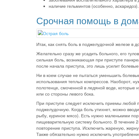
наличие гельминтов (особенно, аскаридоз).
Срочная помощь в дом
Итак, как снять боль в поджелудочной железе в 
Желательно сразу же усадить больного, его туло
сильная боль, возникающая при приступе панкреа
после начала приступа, это лишь усилит болевы
Ни в коем случае не пытаться уменьшить болев
использования теплых компрессов. Наоборот, нуж
полотенце, смоченной в ледяной воде, которые 
или со стороны левого бока.
При приступе следует исключить приемы любой пи
поджелудочную. Когда боль утихнет, можно ввод
рыбу, куриное мясо). Есть нужно маленькими порц
пищеварительную систему больного. В течение 2
повторение приступа. Исключить жареную, жирную
Также обязательно нужно исключить употреблени