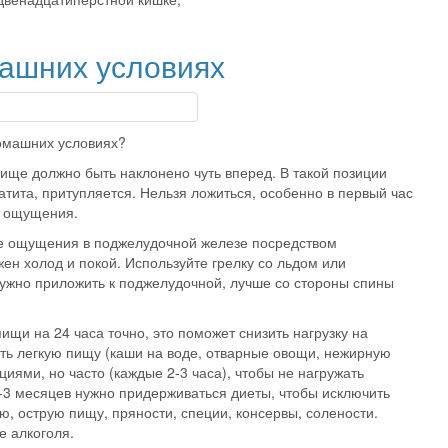
ашних условиях
домашних условиях?
вище должно быть наклонено чуть вперед. В такой позиции
тита, притупляется. Нельзя ложиться, особенно в первый час
е ощущения.
ые ощущения в поджелудочной железе посредством
ен холод и покой. Используйте грелку со льдом или
нужно приложить к поджелудочной, лучше со стороны спины
щи на 24 часа точно, это поможет снизить нагрузку на
ить легкую пищу (каши на воде, отварные овощи, нежирную
иями, но часто (каждые 2-3 часа), чтобы не нагружать
-3 месяцев нужно придерживаться диеты, чтобы исключить
, острую пищу, пряности, специи, консервы, солености.
е алкоголя.