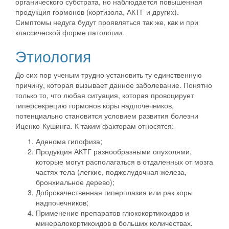
органического субстрата, но наблюдается повышенная
продукция гормонов (кортизола, АКТГ и других).
Симптомы недуга будут проявляться так же, как и при
классической форме патологии.
Этиология
До сих пор ученым трудно установить ту единственную
причину, которая вызывает данное заболевание. Понятно
только то, что любая ситуация, которая провоцирует
гиперсекрецию гормонов коры надпочечников,
потенциально становится условием развития болезни
Иценко-Кушинга. К таким факторам относятся:
Аденома гипофиза;
Продукция АКТГ разнообразными опухолями,
которые могут располагаться в отдаленных от мозга
частях тела (легкие, поджелудочная железа,
бронхиальное дерево);
Доброкачественная гиперплазия или рак коры
надпочечников;
Применение препаратов глюкокортикоидов и
минералокортикоидов в больших количествах.