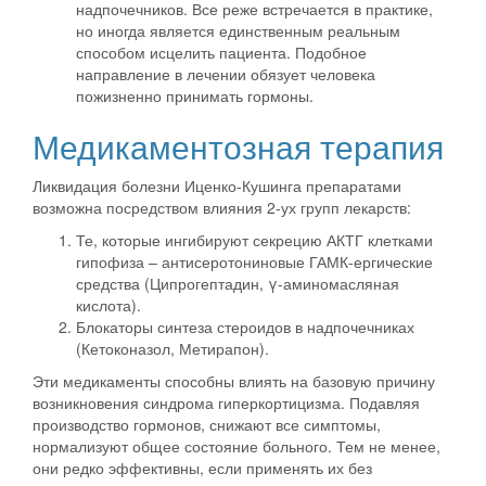
надпочечников. Все реже встречается в практике,
но иногда является единственным реальным
способом исцелить пациента. Подобное
направление в лечении обязует человека
пожизненно принимать гормоны.
Медикаментозная терапия
Ликвидация болезни Иценко-Кушинга препаратами
возможна посредством влияния 2-ух групп лекарств:
Те, которые ингибируют секрецию АКТГ клетками
гипофиза – антисеротониновые ГАМК-ергические
средства (Ципрогептадин, γ-аминомасляная
кислота).
Блокаторы синтеза стероидов в надпочечниках
(Кетоконазол, Метирапон).
Эти медикаменты способны влиять на базовую причину
возникновения синдрома гиперкортицизма.
Подавляя
производство гормонов, снижают все симптомы,
нормализуют общее состояние больного.
Тем не менее,
они редко эффективны, если применять их без