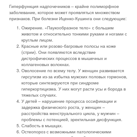
Гиперфункция надпочечников – крайне полиморфное
заболевание, которое может проявляться множеством
признаков. При болезни Иценко-Кушинга они следующие:
Ожирение. «Паукообразное тело» с большим
животом и относительно тонкими руками и ногами с
круглым лицом.
Красные или розово-багровые полосы на коже
(стрии). Они появляются вследствие
дистрофических процессов в мышечных и
коллагеновых волокнах.
Оволосение по всему телу. У женщин развивается
гирсутизм из-за избытка мужских половых гормонов,
которые синтезируются при синдроме
гиперкортицизма. У них могут расти усы и борода в
тяжелых случаях.
У детей – нарушение процесса оссификации и
задержка физического роста, у женщин –
расстройства менструального цикла, у мужчин –
проблемы с потенцией, эректильная дисфункция.
Слабость в мышцах.
Остеопороз с возможными патологическими