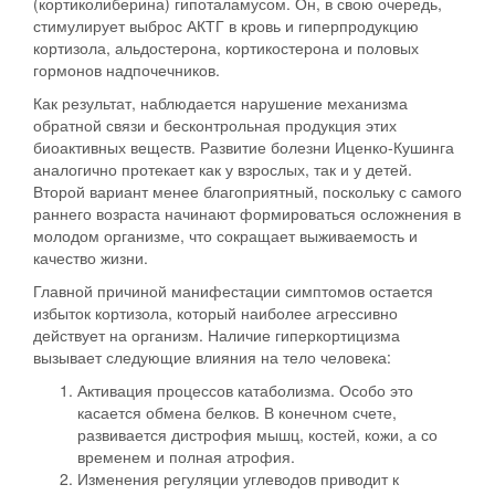
(кортиколиберина) гипоталамусом. Он, в свою очередь,
стимулирует выброс АКТГ в кровь и гиперпродукцию
кортизола, альдостерона, кортикостерона и половых
гормонов надпочечников.
Как результат, наблюдается нарушение механизма
обратной связи и бесконтрольная продукция этих
биоактивных веществ. Развитие болезни Иценко-Кушинга
аналогично протекает как у взрослых, так и у детей.
Второй вариант менее благоприятный, поскольку с самого
раннего возраста начинают формироваться осложнения в
молодом организме, что сокращает выживаемость и
качество жизни.
Главной причиной манифестации симптомов остается
избыток кортизола, который наиболее агрессивно
действует на организм.
Наличие гиперкортицизма
вызывает следующие влияния на тело человека:
Активация процессов катаболизма. Особо это
касается обмена белков. В конечном счете,
развивается дистрофия мышц, костей, кожи, а со
временем и полная атрофия.
Изменения регуляции углеводов приводит к