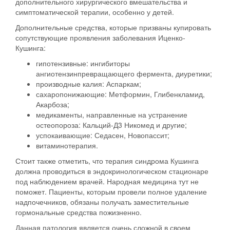
дополнительного хирургического вмешательства и
симптоматической терапии, особенно у детей.
Дополнительные средства, которые призваны купировать
сопутствующие проявления заболевания Иценко-
Кушинга:
гипотензивные: ингибиторы
ангиотензинпревращающего фермента, диуретики;
производные калия: Аспаркам;
сахаропонижающие: Метформин, Глибенкламид,
Акарбоза;
медикаменты, направленные на устранение
остеопороза: Кальций-Д3 Никомед и другие;
успокаивающие: Седасен, Новопассит;
витаминотерапия.
Стоит также отметить, что терапия синдрома Кушинга
должна проводиться в эндокринологическом стационаре
под наблюдением врачей.
Народная медицина тут не
поможет.
Пациенты, которым провели полное удаление
надпочечников, обязаны получать заместительные
гормональные средства пожизненно.
Данная патология является очень сложной в своем