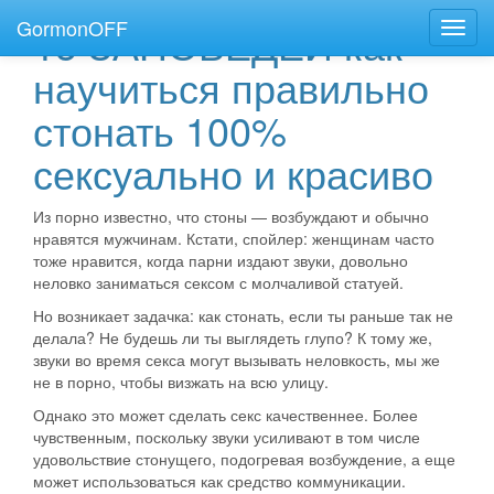
GormonOFF
15 ЗАПОВЕДЕЙ как
Пере
нави
научиться правильно
стонать 100%
сексуально и красиво
Из порно известно, что стоны — возбуждают и обычно
нравятся мужчинам. Кстати, спойлер: женщинам часто
тоже нравится, когда парни издают звуки, довольно
неловко заниматься сексом с молчаливой статуей.
Но возникает задачка: как стонать, если ты раньше так не
делала? Не будешь ли ты выглядеть глупо? К тому же,
звуки во время секса могут вызывать неловкость, мы же
не в порно, чтобы визжать на всю улицу.
Однако это может сделать секс качественнее. Более
чувственным, поскольку звуки усиливают в том числе
удовольствие стонущего, подогревая возбуждение, а еще
может использоваться как средство коммуникации.