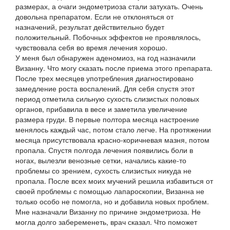
размерах, а очаги эндометриоза стали затухать. Очень
довольна препаратом. Если не отклоняться от
назначений, результат действительно будет
положительный. Побочных эффектов не проявлялось,
чувствовала себя во время лечения хорошо.
У меня был обнаружен аденомиоз, на год назначили
Визанну. Что могу сказать после приема этого препарата.
После трех месяцев употребления диагностировано
замедление роста воспалений. Для себя спустя этот
период отметила сильную сухость слизистых половых
органов, прибавила в весе и заметила увеличение
размера груди. В первые полтора месяца настроение
менялось каждый час, потом стало легче. На протяжении
месяца присутствовала красно-коричневая мазня, потом
пропала. Спустя полгода лечения появились боли в
ногах, вылезли венозные сетки, начались какие-то
проблемы со зрением, сухость слизистых никуда не
пропала. После всех моих мучений решила избавиться от
своей проблемы с помощью лапароскопии, Визанна не
только особо не помогла, но и добавила новых проблем.
Мне назначали Визанну по причине эндометриоза. Не
могла долго забеременеть, врач сказал. Что поможет