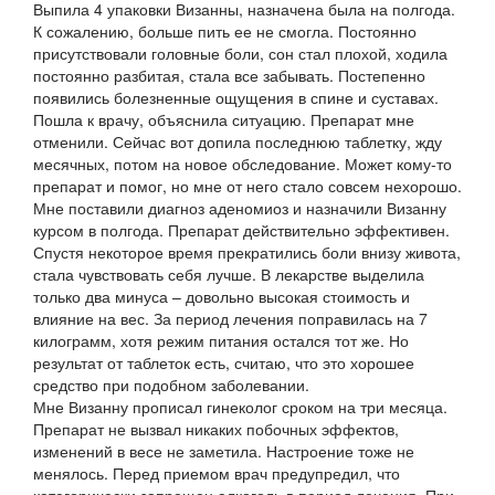
Выпила 4 упаковки Визанны, назначена была на полгода.
К сожалению, больше пить ее не смогла. Постоянно
присутствовали головные боли, сон стал плохой, ходила
постоянно разбитая, стала все забывать. Постепенно
появились болезненные ощущения в спине и суставах.
Пошла к врачу, объяснила ситуацию. Препарат мне
отменили. Сейчас вот допила последнюю таблетку, жду
месячных, потом на новое обследование. Может кому-то
препарат и помог, но мне от него стало совсем нехорошо.
Мне поставили диагноз аденомиоз и назначили Визанну
курсом в полгода. Препарат действительно эффективен.
Спустя некоторое время прекратились боли внизу живота,
стала чувствовать себя лучше. В лекарстве выделила
только два минуса – довольно высокая стоимость и
влияние на вес. За период лечения поправилась на 7
килограмм, хотя режим питания остался тот же. Но
результат от таблеток есть, считаю, что это хорошее
средство при подобном заболевании.
Мне Визанну прописал гинеколог сроком на три месяца.
Препарат не вызвал никаких побочных эффектов,
изменений в весе не заметила. Настроение тоже не
менялось. Перед приемом врач предупредил, что