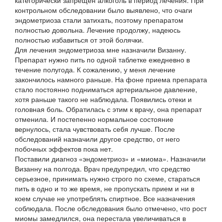
категорически запрещен алкоголь в период лечения. При
контрольном обследовании было выявлено, что очаги
эндометриоза стали затихать, поэтому препаратом
полностью довольна. Лечение продолжу, надеюсь
полностью избавиться от этой болячки.
Для лечения эндометриоза мне назначили Визанну.
Препарат нужно пить по одной таблетке ежедневно в
течение полугода. К сожалению, у меня лечение
закончилось намного раньше. На фоне приема препарата
стало постоянно подниматься артериальное давление,
хотя раньше такого не наблюдала. Появились отеки и
головная боль. Обратилась с этим к врачу, она препарат
отменила. И постепенно нормальное состояние
вернулось, стала чувствовать себя лучше. После
обследований назначили другое средство, от него
побочных эффектов пока нет.
Поставили диагноз «эндометриоз» и «миома». Назначили
Визанну на полгода. Врач предупредил, что средство
серьезное, принимать нужно строго по схеме, стараться
пить в одно и то же время, не пропускать прием и ни в
коем случае не употреблять спиртное. Все назначения
соблюдала. После обследования было отмечено, что рост
миомы замедлился, она перестала увеличиваться в