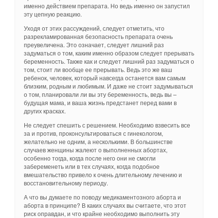
именно действием препарата. Но ведь именно он запустил
эту цепную реакцию.
Уходя от этих рассуждений, следует отметить, что
разрекламированная безопасность препарата очень
преувеличена. Это означает, следует лишний раз
задуматься о том, каким именно образом следует прерывать
беременность. Также как и следует лишний раз задуматься о
том, стоит ли вообще ее прерывать. Ведь это же ваш
ребенок, человек, который навсегда останется вам самым
близким, родным и любимым. И даже не стоит задумываться
о том, планировали ли вы эту беременность, ведь вы –
будущая мама, и ваша жизнь предстанет перед вами в
других красках.
Не следует спешить с решением. Необходимо взвесить все
за и против, проконсультироваться с гинекологом,
желательно не одним, а несколькими. В большинстве
случаев женщины жалеют о выполненных абортах,
особенно тогда, когда после него они не смогли
забеременеть или в тех случаях, когда подобное
вмешательство привело к очень длительному лечению и
восстановительному периоду.
А что вы думаете по поводу медикаментозного аборта и
аборта в принципе? В каких случаях вы считаете, что этот
риск оправдан, и что крайне необходимо выполнить эту