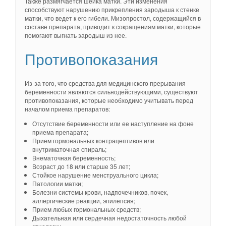
Также размягчается шейка матки. Эти изменения
способствуют нарушению прикрепления зародыша к стенке
матки, что ведет к его гибели. Мизопростол, содержащийся в
составе препарата, приводит к сокращениям матки, которые
помогают выгнать зародыш из нее.
Противопоказания
Из-за того, что средства для медицинского прерывания
беременности являются сильнодействующими, существуют
противопоказания, которые необходимо учитывать перед
началом приема препаратов:
Отсутствие беременности или ее наступление на фоне
приема препарата;
Прием гормональных контрацептивов или
внутриматочная спираль;
Внематочная беременность;
Возраст до 18 или старше 35 лет;
Стойкое нарушение менструального цикла;
Патологии матки;
Болезни системы крови, надпочечников, почек,
аллергические реакции, эпилепсия;
Прием любых гормональных средств;
Дыхательная или сердечная недостаточность любой