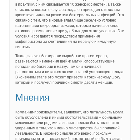
в практику, с ним связывается 10 женских смертей, а также
описано множество случаев, когда он приводил к тяжелым
кровотечениям или развитию бактериальных инфекций. Это
связано с тем, что в норме влагалище заселено условно
патогенными микроорганизмами, которые начинают свое
активное размножение при удобных для этого условиях. Эти
условия и создаются посредством применения
мифепристона за счет влияния на нервную и иммунную
системы.
Также, за счет блокировки выработки прогестерона,
развиваются изменения шейки матки, способствующие
попаданию бактерий в матку. Там они начинают
размножаться и питаться за счет тканей умирающего плода.
В конечном этапе это может привести к токсическому шоку,
который и послужил причиной смерти десяти женщин.
Мнения
Компании-производители, заявляют, что летальность могла
быть обусловлена и иными обстоятельствами – обильными
месячными или родами, а значит, нельзя быть полностью
уверенным в том, что именно мифепристон был причиной
летальности. В каком-то смысле это верно, поскольку
причина смерти – токсический шок, который не был вызван