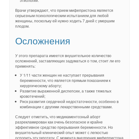
этиологии.
Врачи утверждают, что прием мифепристона является
серьезным психологическим испытанием для любой
женщины, поскольку ей нужно ходить 7 дней с умершим
плодом.
Осложнения
У этого препарата имеется внушительное количество
осложнений, заставляющих задуматься о том, стоит ли его
применять:
У 1/11 части женщин не наступает прерывания
беременности, что является прямым показанием к
хирургическому аборту;
Развитие выраженной диспепсии, а также тяжелых
кровотечений;
Риск развития сердечной недостаточности, особенно в
комбинации с другими лекарственными средствами.
Следует отметить, что медикаментозный аборт
разрекламирован как очень безопасное и крайне
эффективное средство прерывания беременности. Но
внушительный клинический опыт может с легкостью
оспорить эту гипотезу. С момента внедрения мифепристона