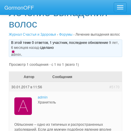
GormonOFF
Лечение выпадения
Пере
нави
волос
Журнал Счастья и Здоровья
›
Форумы
›
Лечение выпадения волос
В этой теме 0 ответов, 1 участник, последнее обновление
9 лет,
6 месяцев назад
сделано
admin
.
Просмотр 1 сообщения - с 1 по 1 (всего 1)
Автор
Сообщения
30.01.2017 в 11:56
#5170
admin
Хранитель
Облысение – одно из типичных и распространенных
заболеваний. Если для мужчин подобное явление вполне