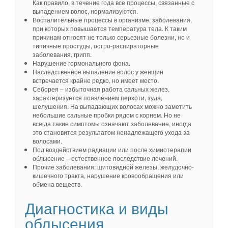
Как правило, в течение года все процессы, связанные с
выпадением волос, нормализуются.
Воспалительные процессы в организме, заболевания,
при которых повышается температура тела. К таким
причинам относят не только серьезные болезни, но и
типичные простуды, остро-распираторные
заболевания, грипп.
Нарушение гормонального фона.
Наследственное выпадение волос у женщин
встречается крайне редко, но имеет место.
Себорея – избыточная работа сальных желез,
характеризуется появлением перхоти, зуда,
шелушения. На выпадающих волосах можно заметить
небольшие сальные пробки рядом с корнем. Но не
всегда такие симптомы означают заболевание, иногда
это становится результатом ненадлежащего ухода за
волосами.
Под воздействием радиации или после химиотерапии
облысение – естественное последствие лечений.
Прочие заболевания: щитовидной железы, желудочно-
кишечного тракта, нарушение кровообращения или
обмена веществ.
Диагностика и виды
облысения