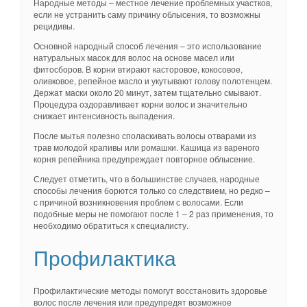
Народные методы – местное лечение проблемных участков,
если не устранить саму причину облысения, то возможны
рецидивы.
Основной народный способ лечения – это использование
натуральных масок для волос на основе масел или
фитосборов. В корни втирают касторовое, кокосовое,
оливковое, репейное масло и укутывают голову полотенцем.
Держат маски около 20 минут, затем тщательно смывают.
Процедура оздоравливает корни волос и значительно
снижает интенсивность выпадения.
После мытья полезно споласкивать волосы отварами из
трав молодой крапивы или ромашки. Кашица из вареного
корня репейника предупреждает повторное облысение.
Следует отметить, что в большинстве случаев, народные
способы лечения борются только со следствием, но редко –
с причиной возникновения проблем с волосами. Если
подобные меры не помогают после 1 – 2 раз применения, то
необходимо обратиться к специалисту.
Профилактика
Профилактические методы помогут восстановить здоровье
волос после лечения или предупредят возможное