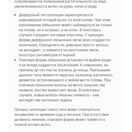
сопровождается появлением растительности на лице,
увеличением роста волос на руках, ногах и груди.
Диффузный тип алопеции характеризуется
равномерной потерей волос по всей голове. При этом
заболевании облысение может наблюдаться не только
на голове, но и на руках, и на ногах. В некоторых
случаях страдают ногтевые пластины. Стригущая
форма диффузного облысения легче всего поддается
излечению. Определить ее довольно просто: волосы
не выпадают, а ломаются на расстоянии около
полутора сантиметров от корней.
Очаговая форма облысения встречается крайне редко
и не всегда поддается объяснению. К сожалению, ее
причины до сих пор не изучены до конца. Признаками
данного типа являются округлые залысины различного
диаметра, встречающиеся в любом месте головы. При
очаговом облысении волосы на месте залысин, как
правило, быстро вырастают вновь. В некоторых
случаях, новые волосы лишены пигмента – они
выглядят как частичная седина.
Процесс алопеции такого типа может повторяться
независимо от времени года и питания. При отсутствии
должного лечения, очаговая форма может привести к
полной потере волос.