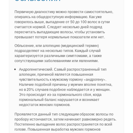
Первичную диагностику можно провести самостоятельно,
опираясь на общедоступную информацию. Как уже
говорилось выше, выпадение от 50 до 100 волос в сутки
считается нормой. Следует несколько дней подряд
пересчитать выпадающие волосы, чтобы установить
превышает потеря нормальные показатели или нет.
Облысение, или алопецию (медицинский термин)
подразделяют на несколько типов. Каждый случай
характеризуется различными симптомами, а также
сопутствующими заболеваниями или явлениями.
Андрогенетический. Самый распространенный тип
алопеции, причиной является повышенная
чувствительность к мужскому гормону «андрогену».
Наличие подобной причины у мужчин вполне понятна,
но в 20% случаев подобное наблюдается и у женщин.
Это происходит из-за гормонального сбоя, когда
гормональный баланс нарушается и возникает
недостаток женских гормонов.
Проявляется данный тип следующим образом: волосы по
пробору истончаются, затем начинают равномерно редеть.
Постепенно выпадение волос распространяется по всей
голове. Повышенная выработка мужских гормонов