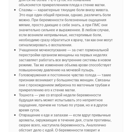
объясняется прикреплением плода к стенке матки.
Спазмы — характерные тянущие боли внизу живота.
Это еще один общий признак, однако, различить боли
можно. При беременности болезненные ощущения
мягкие, просто дающие о себе знать, а при ПМС они
значительно сильнее и выраженнее. В любом случае,
если возникли непривычные, нестерпимые боли,
необходимо сразу обратиться к врачу, так как они могут
сигнализировать о воспалении.
Учащенное мочеиспускание — за счет гормональной
перестройки организм женщины на первых неделях
заставляет работать все внутренние системы в новом
режиме. Так же изменение объема крови способствует
повышенному давлению на мочевой пузырь.
Головокружения и постоянное чувство голода — такие
признаки возникают у большинства женщин. Связаны
они с прохождением эмбриона по маточным трубам и
прикреплению его к стенке матки.
Тошнота — уже со второй недели беременности
будущая мать может испытывать это неприятное
ощущение, причем не только по утрам, но и в другое
время суток.
Отвращение к еде и запахам — если вдруг привычные
ароматы, окружающие в течение дня, стали противны,
скорее всего, наступила беременность. Аналогично
обстоит дело с едой. О беременности говорит и