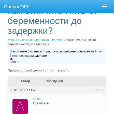
GormonOFF
Как отличить ПМС от
Пере
нави
беременности до
задержки?
Журнал Счастья и Здоровья
›
Форумы
›
Как отличить ПМС от
беременности до задержки?
В этой теме 0 ответов, 1 участник, последнее обновление
9 лет,
6 месяцев назад
сделано
admin
.
Просмотр 1 сообщения - с 1 по 1 (всего 1)
Автор
Сообщения
30.01.2017 в 11:40
#5160
admin
Хранитель