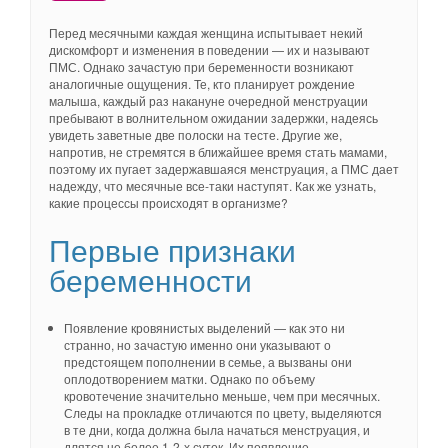
Перед месячными каждая женщина испытывает некий
дискомфорт и изменения в поведении — их и называют
ПМС. Однако зачастую при беременности возникают
аналогичные ощущения. Те, кто планирует рождение
малыша, каждый раз накануне очередной менструации
пребывают в волнительном ожидании задержки, надеясь
увидеть заветные две полоски на тесте. Другие же,
напротив, не стремятся в ближайшее время стать мамами,
поэтому их пугает задержавшаяся менструация, а ПМС дает
надежду, что месячные все-таки наступят. Как же узнать,
какие процессы происходят в организме?
Первые признаки
беременности
Появление кровянистых выделений — как это ни
странно, но зачастую именно они указывают о
предстоящем пополнении в семье, а вызваны они
оплодотворением матки. Однако по объему
кровотечение значительно меньше, чем при месячных.
Следы на прокладке отличаются по цвету, выделяются
в те дни, когда должна была начаться менструация, и
длятся не более 1-2-х суток. Их появление