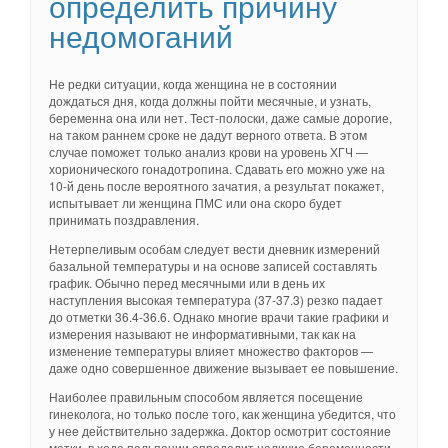
определить причину
недомоганий
Не редки ситуации, когда женщина не в состоянии
дождаться дня, когда должны пойти месячные, и узнать,
беременна она или нет. Тест-полоски, даже самые дорогие,
на таком раннем сроке не дадут верного ответа. В этом
случае поможет только анализ крови на уровень ХГЧ —
хорионического гонадотропина. Сдавать его можно уже на
10-й день после вероятного зачатия, а результат покажет,
испытывает ли женщина ПМС или она скоро будет
принимать поздравления.
Нетерпеливым особам следует вести дневник измерений
базальной температуры и на основе записей составлять
график. Обычно перед месячными или в день их
наступления высокая температура (37-37.3) резко падает
до отметки 36.4-36.6. Однако многие врачи такие графики и
измерения называют не информативными, так как на
изменение температуры влияет множество факторов —
даже одно совершенное движение вызывает ее повышение.
Наиболее правильным способом является посещение
гинеколога, но только после того, как женщина убедится, что
у нее действительно задержка. Доктор осмотрит состояние
матки, в ходе пальпации определит наличие беременности