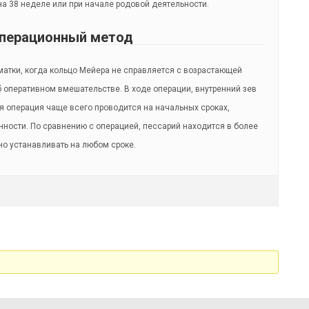
на 38 неделе или при начале родовой деятельности.
перационный метод
атки, когда кольцо Мейера не справляется с возрастающей
б оперативном вмешательстве. В ходе операции, внутренний зев
ая операция чаще всего проводится на начальных сроках,
ности. По сравнению с операцией, пессарий находится в более
о устанавливать на любом сроке.