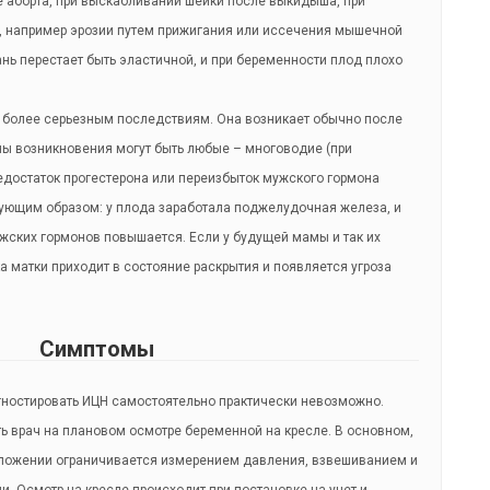
е аборта, при выскабливании шейки после выкидыша, при
, например эрозии путем прижигания или иссечения мышечной
ань перестает быть эластичной, и при беременности плод плохо
 более серьезным последствиям. Она возникает обычно после
ны возникновения могут быть любые – многоводие (при
едостаток прогестерона или переизбыток мужского гормона
дующим образом: у плода заработала поджелудочная железа, и
жских гормонов повышается. Если у будущей мамы и так их
 матки приходит в состояние раскрытия и появляется угроза
Симптомы
гностировать ИЦН самостоятельно практически невозможно.
ь врач на плановом осмотре беременной на кресле. В основном,
ложении ограничивается измерением давления, взвешиванием и