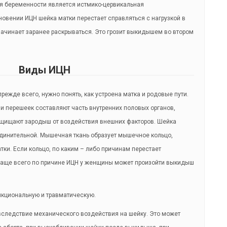
я беременности является истмико-цервикальная
новении ИЦН шейка матки перестает справляться с нагрузкой в
ачинает заранее раскрываться. Это грозит выкидышем во втором
Виды ИЦН
прежде всего, нужно понять, как устроена матка и родовые пути.
 и перешеек составляют часть внутренних половых органов,
ащищают зародыш от воздействия внешних факторов. Шейка
единительной. Мышечная ткань образует мышечное кольцо,
тки. Если кольцо, по каким – либо причинам перестает
 Чаще всего по причине ИЦН у женщины может произойти выкидыш
нкциональную и травматическую.
вследствие механического воздействия на шейку. Это может