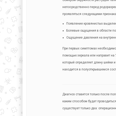
обмером окружности растущей талии
непосредственно перед родоразреш
проявляться следующими признак
Появление кровянистых выделе
Болевые ощущения в области по
Ощущение давления на внутренн
При первых симптомах необходимо 
помощью зеркала или направит на
который определяет длину шейки и 
находится в полуоткрывшемся сост
Диагноз ставится только после по
каким способом будет проводиться
существует только два: операцион