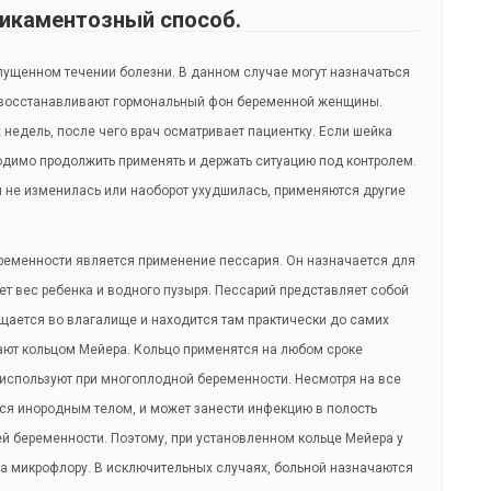
икаментозный способ.
пущенном течении болезни. В данном случае могут назначаться
 восстанавливают гормональный фон беременной женщины.
 недель, после чего врач осматривает пациентку. Если шейка
одимо продолжить применять и держать ситуацию под контролем.
я не изменилась или наоборот ухудшилась, применяются другие
еменности является применение пессария. Он назначается для
ет вес ребенка и водного пузыря. Пессарий представляет собой
ещается во влагалище и находится там практически до самих
ают кольцом Мейера. Кольцо применятся на любом сроке
 используют при многоплодной беременности. Несмотря на все
ся инородным телом, и может занести инфекцию в полость
ей беременности. Поэтому, при установленном кольце Мейера у
на микрофлору. В исключительных случаях, больной назначаются