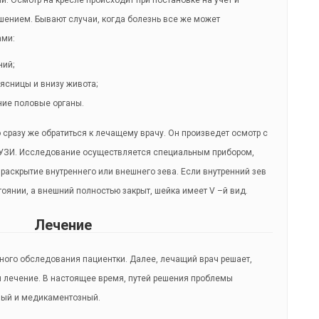
. Осмотр на кресле происходит при постановке на учет и
ением. Бывают случаи, когда болезнь все же может
ами:
ний;
ясницы и внизу живота;
ие половые органы.
сразу же обратиться к лечащему врачу. Он произведет осмотр с
 УЗИ. Исследование осуществляется специальным прибором,
раскрытие внутреннего или внешнего зева. Если внутренний зев
оянии, а внешний полностью закрыт, шейка имеет V –й вид.
Лечение
лного обследования пациентки. Далее, лечащий врач решает,
 лечение. В настоящее время, путей решения проблемы
ный и медикаментозный.