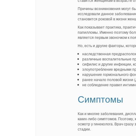
ставятся женщинам в возрасте от
Причины возникновения могут бы
исследовали данное заболевание,
становится роковой в жизни жен
Как показывает практика, практи
папилломы. Именно поэтому боль
является первым звоночком к по
Но, есть и другие факторы, кото
наследственная предрасполож
различные воспалительные про
сифилис и другие инфекции, к
злоупотребление вредными при
нарушение гормонального фон
ранее начало половой жизни (
не соблюдение правил интимн
Симптомы
Как и многие заболевания, дисп
каких-либо симптомов. Поэтому,
осмотр у гинеколога. Врач сразу
стадии.