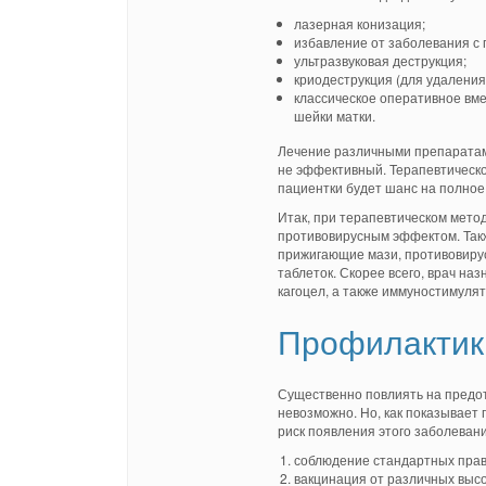
лазерная конизация;
избавление от заболевания с
ультразвуковая деструкция;
криодеструкция (для удаления
классическое оперативное вм
шейки матки.
Лечение различными препаратами
не эффективный. Терапевтическое
пациентки будет шанс на полное
Итак, при терапевтическом метод
противовирусным эффектом. Так
прижигающие мази, противовирус
таблеток. Скорее всего, врач на
кагоцел, а также иммуностимулят
Профилактик
Существенно повлиять на предо
невозможно. Но, как показывает
риск появления этого заболевани
соблюдение стандартных прави
вакцинация от различных выс