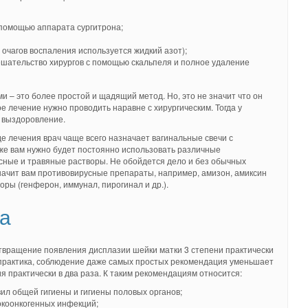
 помощью аппарата сургитрона;
 очагов воспаления используется жидкий азот);
ешательство хирургов с помощью скальпеля и полное удаление
 – это более простой и щадящий метод. Но, это не значит что он
 лечение нужно проводить наравне с хирургическим. Тогда у
 выздоровление.
е лечения врач чаще всего назначает вагинальные свечи с
же вам нужно будет постоянно использовать различные
ные и травяные растворы. Не обойдется дело и без обычных
значит вам противовирусные препараты, например, амизон, амиксин
оры (генферон, иммунал, пирогинал и др.).
а
твращение появления дисплазии шейки матки 3 степени практически
 практика, соблюдение даже самых простых рекомендация уменьшает
я практически в два раза. К таким рекомендациям относится:
л общей гигиены и гигиены половых органов;
окоонкогенных инфекций;