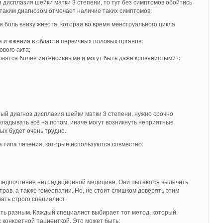
 дисплазия шейки матки 3 степени, то тут без симптомов обойтись
 таким диагнозом отмечает наличие таких симптомов:
боль внизу живота, которая во время менструального цикла
 и жжения в области первичных половых органов;
вого акта;
овятся более интенсивными и могут быть даже кровянистыми с
ный диагноз дисплазия шейки матки 3 степени, нужно срочно
кладывать всё на потом, иначе могут возникнуть неприятные
ых будет очень трудно.
 типа лечения, которые используются совместно:
редпочтение нетрадиционной медицине. Они пытаются вылечить
рав, а также гомеопатии. Но, не стоит слишком доверять этим
ать строго специалист.
ть разным. Каждый специалист выбирает тот метод, который
с конкретной пациенткой. Это может быть: