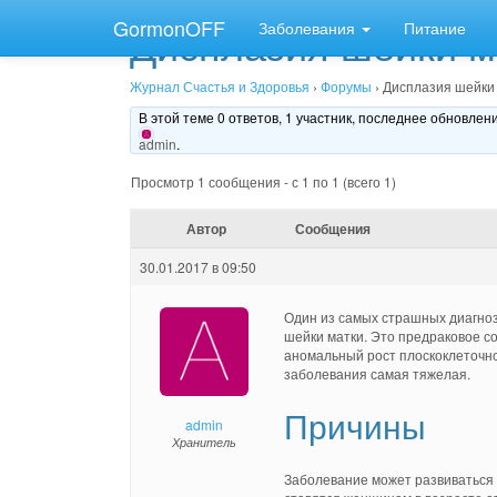
GormonOFF
Дисплазия шейки м
Заболевания
Питание
Журнал Счастья и Здоровья
›
Форумы
›
Дисплазия шейки 
В этой теме 0 ответов, 1 участник, последнее обновле
admin
.
Просмотр 1 сообщения - с 1 по 1 (всего 1)
Автор
Сообщения
30.01.2017 в 09:50
Один из самых страшных диагноз
шейки матки. Это предраковое с
аномальный рост плоскоклеточно
заболевания самая тяжелая.
Причины
admin
Хранитель
Заболевание может развиваться 