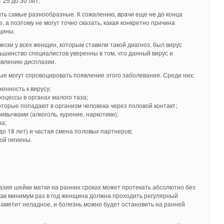
 25 до 30 лет.
ть самые разнообразные. К сожалению, врачи еще не до конца
 а поэтому не могут точно сказать, какая конкретно причина
щины.
чески у всех женщин, которым ставили такой диагноз, был вирус
шинство специалистов уверенны в том, что данный вирус и
явлению дисплазии.
рые могут спровоцировать появление этого заболевания. Среди них:
енность к вирусу;
цессы в органах малого таза;
оторые попадают в организм человека через половой контакт;
вычками (алкоголь, курение, наркотики);
а;
до 18 лет) и частая смена половых партнеров;
ой гигиены.
лазия шейки матки на ранних сроках может протекать абсолютно без
 как минимум раз в год женщина должна проходить регулярный
 заметит неладное, и болезнь можно будет остановить на ранней