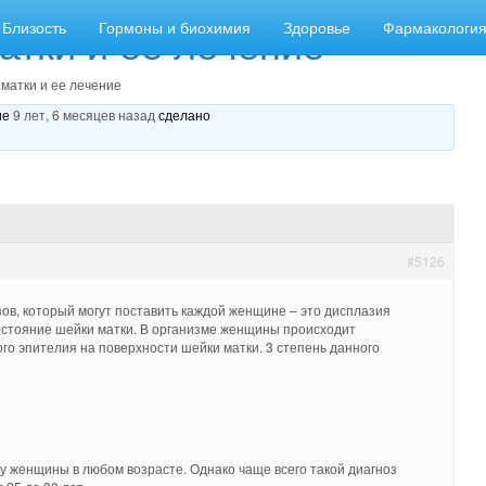
атки и ее лечение
Близость
Гормоны и биохимия
Здоровье
Фармакологи
матки и ее лечение
ние
9 лет, 6 месяцев назад
сделано
#5126
ов, который могут поставить каждой женщине – это дисплазия
остояние шейки матки. В организме женщины происходит
го эпителия на поверхности шейки матки. 3 степень данного
у женщины в любом возрасте. Однако чаще всего такой диагноз