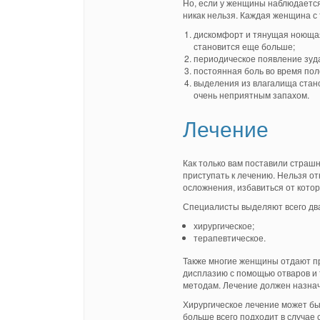
Но, если у женщины наблюдается
никак нельзя. Каждая женщина с
дискомфорт и тянущая ноющая 
становится еще больше;
периодическое появление зуда
постоянная боль во время поло
выделения из влагалища стан
очень неприятным запахом.
Лечение
Как только вам поставили страш
приступать к лечению. Нельзя от
осложнения, избавиться от котор
Специалисты выделяют всего два
хирургическое;
терапевтическое.
Также многие женщины отдают п
дисплазию с помощью отваров и т
методам. Лечение должен назнач
Хирургическое лечение может бы
больше всего подходит в случае 