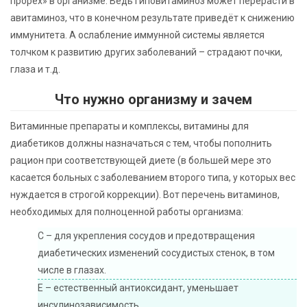
прорех» в организме. Ведь гиповитаминоз может перерасти в
авитаминоз, что в конечном результате приведёт к снижению
иммунитета. А ослабление иммунной системы является
толчком к развитию других заболеваний – страдают почки,
глаза и т.д.
Что нужно организму и зачем
Витаминные препараты и комплексы, витамины для
диабетиков должны назначаться с тем, чтобы пополнить
рацион при соответствующей диете (в большей мере это
касается больных с заболеванием второго типа, у которых вес
нуждается в строгой коррекции). Вот перечень витаминов,
необходимых для полноценной работы организма:
С – для укрепления сосудов и предотвращения
диабетических изменений сосудистых стенок, в том
числе в глазах.
Е – естественный антиоксидант, уменьшает
инсулинозависимость.