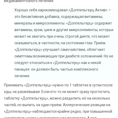
медикаментозного лечения.
Хорошо себя зарекомендовал «Доппельгерц Актив» —
это биоактивная добавка, содержащая витамины,
минералы и микроэлементы. «Доппельгерц» содержит
витамины, хром, цинк и другие микроэлементы, которых
может не хватать при очень строгой диете, что может
сказываться, в частности, на состоянии глаз. Приём
«Доппельгерц» улучшает самочувствие, облегчает
симптомы возникающих при диабете осложнений. Но не
следует относиться к «Доппельгерц» как к некой
панацее: он должен быть частью комплексного
лечения.
Принимать «Доппельгерц» нужно по 1 таблетке в сутки после
еды, не разжёвывая. Если кто-то не может сразу проглотить
таблетку «Доппельгерц», можно разделить её на несколько
частей, но выпить за один приём. Аллергические реакции на
«Доппельгерц» наблюдаются крайне редко, при повышенной
чувствительности к составляющим препарата. А вот