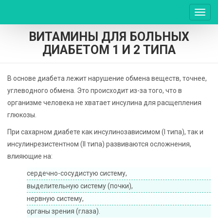
Пере
нави
ВИТАМИНЫ ДЛЯ БОЛЬНЫХ
ДИАБЕТОМ 1 И 2 ТИПА
В основе диабета лежит нарушение обмена веществ, точнее,
углеводного обмена. Это происходит из-за того, что в
организме человека не хватает инсулина для расщепления
глюкозы.
При сахарном диабете как инсулинозависимом (I типа), так и
инсулинрезистентном (II типа) развиваются осложнения,
влияющие на:
сердечно-сосудистую систему,
выделительную систему (почки),
нервную систему,
органы зрения (глаза).